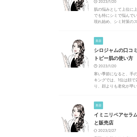
2023/1/20
肌の悩みとして上位に
でも特にシミで悩んでい
現れ始め、シミ対策のスキ
美容
シロジャムの口コ
トピー肌の使い方
2023/1/20
寒い季節になると、手の
キングでは、1位は顔で
り、顔よりも老化が早いこ
美容
イミニリペアセラ
と販売店
2023/2/27