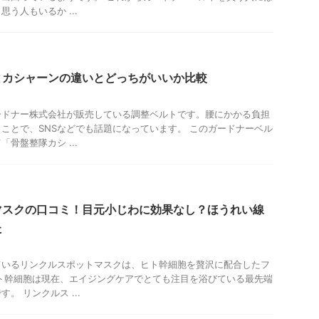
う人もいるか ...
とカシャーンの違いとどっちがいいか比較
ードナー株式会社が販売している調整ベルトです。腰にかかる負担
ことで、SNSなどでも話題になっています。 このガードナーベル
骨盤整隊カシ ...
マスクの口コミ！目元小じわに効果なし？ほうれい線
た
ているリンクルスポットマスクは、ヒト幹細胞を贅沢に配合したフ
ト幹細胞は現在、エイジングケアでとても注目を浴びている最先端
。 リンクルス ...