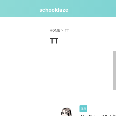
schooldaze
HOME
>
TT
TT
健康