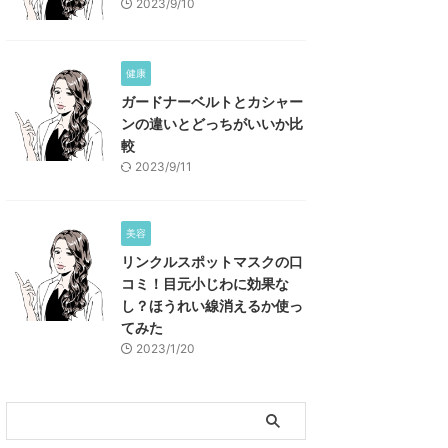
2023/9/10
健康
ガードナーベルトとカシャー
ンの違いとどっちがいいか比
較
2023/9/11
美容
リンクルスポットマスクの口
コミ！目元小じわに効果な
し？ほうれい線消えるか使っ
てみた
2023/1/20