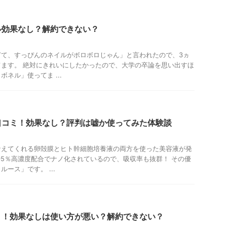
ル効果なし？解約できない？
ぎて、すっぴんのネイルがボロボロじゃん」と言われたので、3ヵ
ます。 絶対にきれいにしたかったので、大学の卒論を思い出すほ
ネル」使ってま ...
口コミ！効果なし？評判は嘘か使ってみた体験談
なえてくれる卵殻膜とヒト幹細胞培養液の両方を使った美容液が発
95％高濃度配合でナノ化されているので、吸収率も抜群！ その優
ース」です。 ...
ミ！効果なしは使い方が悪い？解約できない？