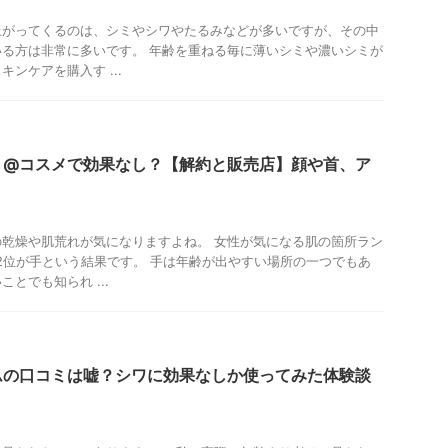
上がってくるのは、シミやシワやたるみなどが多いですが、その中
る方は非常に多いです。 年齢を重ねる毎に薄いシミや濃いシミが
ンケアを購入す ...
ミ@コスメで効果なし？【解約と販売店】顔や首、ア
乾燥や肌荒れが気になりますよね。 女性が気になる肌の箇所ラン
2位が手という結果です。 手は年齢が出やすい場所の一つでもあ
とでも知られ ...
ムの口コミは嘘？シワに効果なしか使ってみた体験談