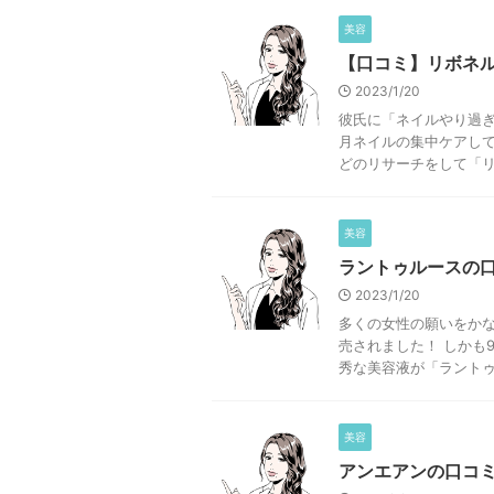
美容
【口コミ】リボネ
2023/1/20
彼氏に「ネイルやり過
月ネイルの集中ケアして
どのリサーチをして「リボ
美容
ラントゥルースの
2023/1/20
多くの女性の願いをか
売されました！ しかも
秀な美容液が「ラントゥル
美容
アンエアンの口コ