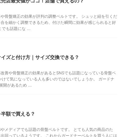
販売店最安値がココ！店舗で買えるの？
や骨盤矯正の効果が評判の調整ベルトです。 シュッと紐を引くだ
具合を細かく調整できるため、付けた瞬間に効果が感じられると好
でも話題にな ...
サイズと付け方｜サイズ交換できる？
改善や骨盤矯正の効果があるとSNSでも話題になっている骨盤ベ
かけて気になっている人も多いのではないでしょうか。 ガードナ
開があるため ...
を半額で買える？
Sやメディアでも話題の骨盤ベルトです。 とても人気の商品のた
出回っているようです。 これからガードナーベルトを買う人には