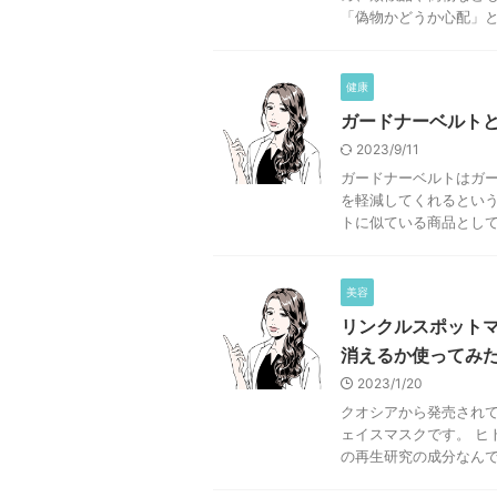
「偽物かどうか心配」と思
健康
ガードナーベルト
2023/9/11
ガードナーベルトはガ
を軽減してくれるという
トに似ている商品として「
美容
リンクルスポット
消えるか使ってみ
2023/1/20
クオシアから発売され
ェイスマスクです。 ヒ
の再生研究の成分なんです